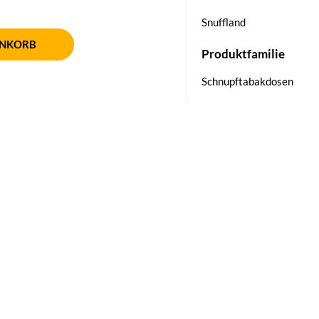
Snuffland
ENKORB
Produktfamilie
Schnupftabakdosen