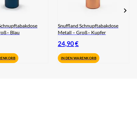
 Schnupftabakdose
Snuffland Schnupftabakdose
roß– Blau
Metall – Groß– Kupfer
24,90
€
RENKORB
IN DEN WARENKORB