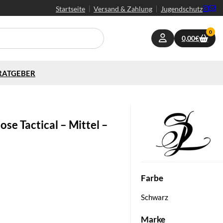
Startseite
Versand & Zahlung
Jugendschutz
0
0,00
€
RATGEBER
se Tactical – Mittel –
Farbe
Schwarz
Marke