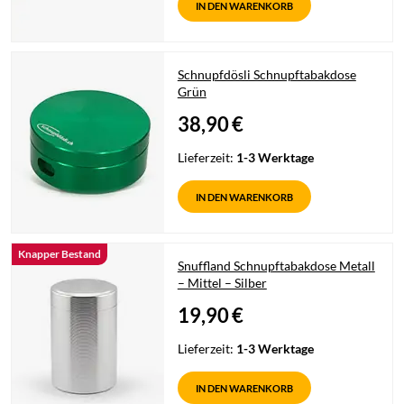
IN DEN WARENKORB
Schnupfdösli Schnupftabakdose
Grün
38,90
€
Lieferzeit:
1-3 Werktage
IN DEN WARENKORB
Knapper Bestand
Snuffland Schnupftabakdose Metall
– Mittel – Silber
19,90
€
Lieferzeit:
1-3 Werktage
IN DEN WARENKORB