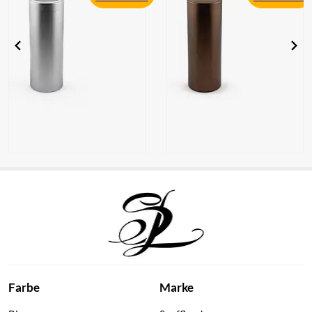
Snuffland
Snuffland
Schnupftabakdose
Schnupftabakdose
Metall – Groß–
Metall – Groß–
Silber
Braun
Farbe
Marke