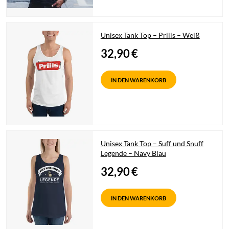
Unisex Tank Top – Priiis – Weiß
32,90
€
IN DEN WARENKORB
Unisex Tank Top – Suff und Snuff
Legende – Navy Blau
32,90
€
IN DEN WARENKORB