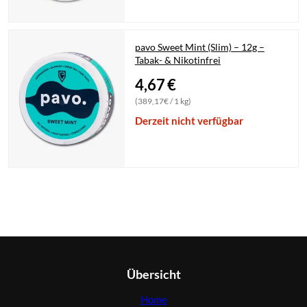
pavo Sweet Mint (Slim) – 12g –
Tabak- & Nikotinfrei
4,67
€
(389,17€ / 1 kg)
Derzeit nicht verfügbar
Übersicht
Home