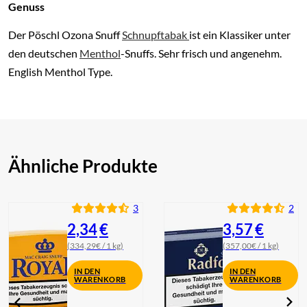
Genuss
Der Pöschl Ozona Snuff
Schnupftabak
ist ein Klassiker unter
den deutschen
Menthol
-Snuffs. Sehr frisch und angenehm.
English Menthol Type.
Ähnliche Produkte
3
2
2,34
€
3,57
€
(334,29€ / 1 kg)
(357,00€ / 1 kg)
IN DEN
IN DEN
WARENKORB
WARENKORB