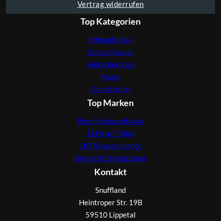
Vertrag widerrufen
Top Kategorien
Schnupftabak
Schnupfpulver
Gletscherprise
Vapes
Zahnstocher
Top Marken
Pöschl Schnupftabak
ELFA by Elfbar
187 Strassenbande
Bernard Schnupftabak
Kontakt
Snuffland
Heintroper Str. 19B
59510 Lippetal