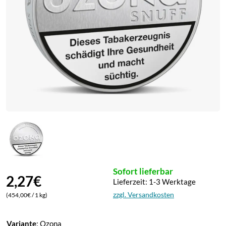
Neffa Ifrikia
ELFLIQ by Elf Bar
Pfälzer Land Snuff
ELUX
Pöschl
Lost Mary
Rosinski
Marry Jane
Scandinavian Tobacco
Vampire Vape
Viking Snuff
Wilsons of Sharrow
Sofort lieferbar
2,27
€
Lieferzeit: 1-3 Werktage
zzgl. Versandkosten
(454,00€ / 1 kg)
Variante
:
Ozona