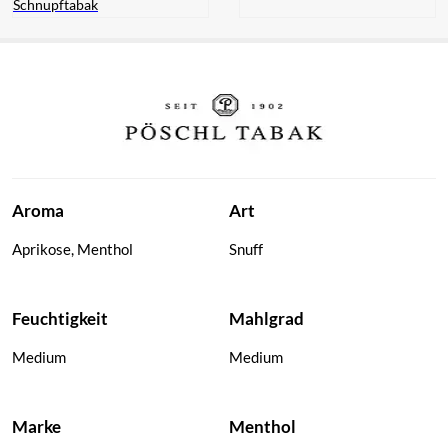
Schnupftabak
Pöschl
Jubiläumsprise
Snuff
Schnupftabak
Aroma
Art
Aprikose, Menthol
Snuff
Feuchtigkeit
Mahlgrad
Medium
Medium
Marke
Menthol