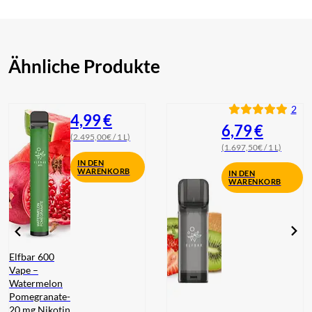
Ähnliche Produkte
2
4,99
€
6,79
€
(2.495,00€ / 1 L)
(1.697,50€ / 1 L)
IN DEN
WARENKORB
IN DEN
WARENKORB
Elfbar 600
Vape –
Watermelon
Pomegranate-
20 mg Nikotin