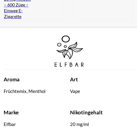
– 600 Züge –
Einweg E-
Zigarette
Elfbar ELFA
Pod –
Blueberry –
2er Set – 20
mg Nikotin
– 600 Züge
Aroma
Art
Früchtemix, Menthol
Vape
Marke
Nikotingehalt
Elfbar
20 mg/ml