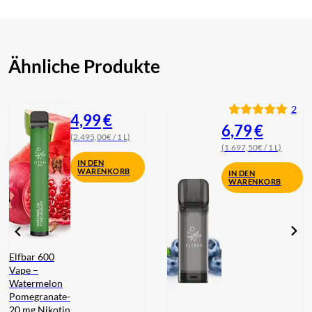
Ähnliche Produkte
2
4,99
€
6,79
€
(2.495,00€ / 1 L)
(1.697,50€ / 1 L)
IN DEN
WARENKORB
IN DEN
WARENKORB
Elfbar 600
Vape –
Watermelon
Pomegranate-
20 mg Nikotin