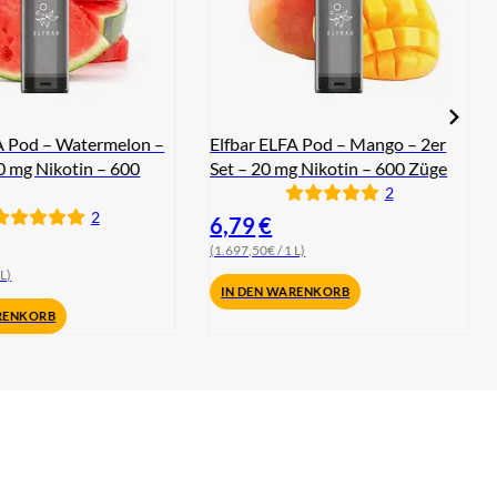
A Pod – Watermelon –
Elfbar ELFA Pod – Mango – 2er
20 mg Nikotin – 600
Set – 20 mg Nikotin – 600 Züge
2
2
6,79
€
(1.697,50€ / 1 L)
 L)
IN DEN WARENKORB
RENKORB