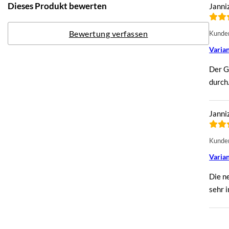
Dieses Produkt bewerten
Janni
Bewertung verfassen
Kunden
Varian
Der G
durch.
Janni
Kunden
Varian
Die n
sehr i