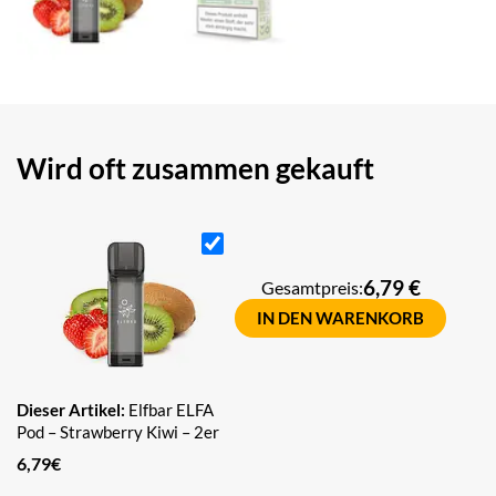
Wird oft zusammen gekauft
6,79 €
Gesamtpreis:
IN DEN WARENKORB
Dieser Artikel:
Elfbar ELFA
Pod – Strawberry Kiwi – 2er
Set – 20 mg Nikotin – 600
6,79
€
Züge