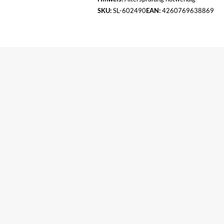
SKU:
SL-602490
EAN:
4260769638869