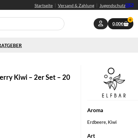
Startseite
Versand & Zahlung
Jugendschutz
0
0,00
€
RATGEBER
rry Kiwi – 2er Set – 20
Aroma
Erdbeere, Kiwi
Art