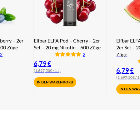
berry – 2er
Elfbar ELFA Pod – Cherry – 2er
Elfbar ELF
600 Züge
Set – 20 mg Nikotin – 600 Züge
2er Set – 
Züge
2
2
6,79
€
6,79
€
(1.697,50€ / 1 L)
(1.697,50€ / 1
IN DEN WARENKORB
IN DEN WA