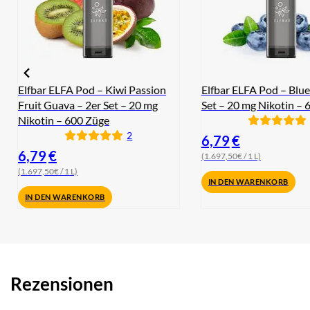
Elfbar ELFA Pod – Kiwi Passion
Elfbar ELFA Pod – Blue
Fruit Guava – 2er Set – 20 mg
Set – 20 mg Nikotin – 
Nikotin – 600 Züge
2
6,79
€
6,79
€
(1.697,50€ / 1 L)
(1.697,50€ / 1 L)
IN DEN WARENKORB
IN DEN WARENKORB
Rezensionen