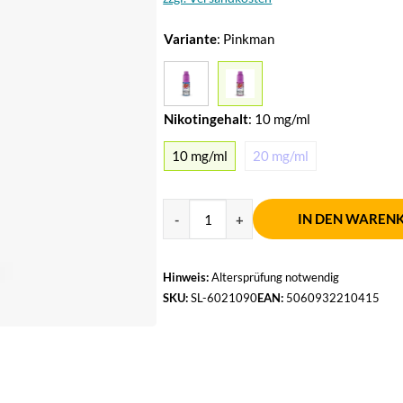
Variante
:
Pinkman
Nikotingehalt
:
10 mg/ml
10 mg/ml
20 mg/ml
IN DEN WAREN
Hinweis:
Altersprüfung notwendig
SKU:
SL-6021090
EAN:
5060932210415