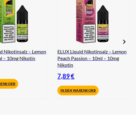
d Nikotinsalz – Lemon
ELUX Liquid Nikotinsalz – Lemon
l – 10mg Nikotin
Peach Passion – 10ml – 10mg
Nikotin
7,89
€
RENKORB
IN DEN WARENKORB