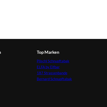
n
Top Marken
Pöschl Schnupftabak
ELFA by Elfbar
187 Strassenbande
Bernard Schnupftabak