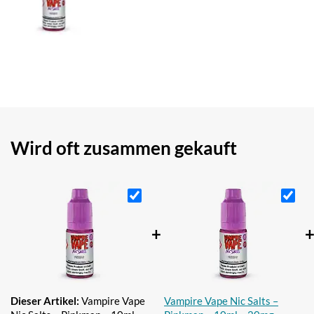
Wird oft zusammen gekauft
+
Dieser Artikel:
Vampire Vape
Vampire Vape Nic Salts –