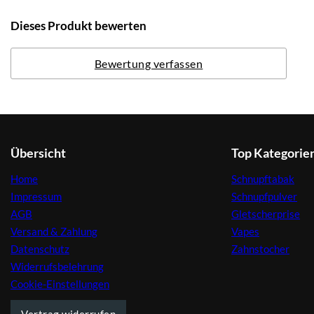
Dieses Produkt bewerten
Bewertung verfassen
Übersicht
Top Kategorie
Home
Schnupftabak
Impressum
Schnupfpulver
AGB
Gletscherprise
Versand & Zahlung
Vapes
Datenschutz
Zahnstocher
Widerrufsbelehrung
Cookie-Einstellungen
Vertrag widerrufen