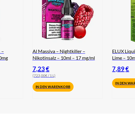
 –
Al Massiva – Nightkiller –
ELUX Liqui
10mg
Nikotinsalz – 10ml – 17 mg/ml
Lime – 10m
7,23
€
7,89
€
(723,00€ / 1 L)
IN DEN WA
IN DEN WARENKORB