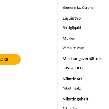
Beerenmix, Zitrone
Liquidtyp
Fertigliquid
Marke
Vampire Vape
Mischungsverhältnis
KORB
50VG/50PG
Nikotinart
Nikotinsalz
Nikotingehalt
10 mg/ml