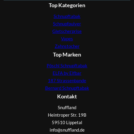
Top Kategorien
Schnupftabak
Schnupfpulver
Gletscherprise
Vapes
Zahnstocher
Top Marken
Pöschl Schnupftabak
ELFA by Elfbar
187 Strassenbande
Bernard Schnupftabak
Kontakt
Snuffland
Heintroper Str. 19B
59510 Lippetal
info@snuffland.de