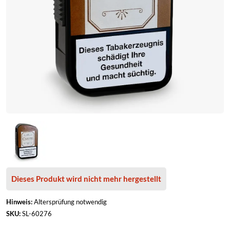
Neffa Ifrikia
ELFLIQ by Elf Bar
Pfälzer Land Snuff
ELUX
Pöschl
Lost Mary
Rosinski
Marry Jane
Scandinavian Tobacco
Vampire Vape
Viking Snuff
Wilsons of Sharrow
Dieses Produkt wird nicht mehr hergestellt
Hinweis:
Altersprüfung notwendig
SKU:
SL-60276