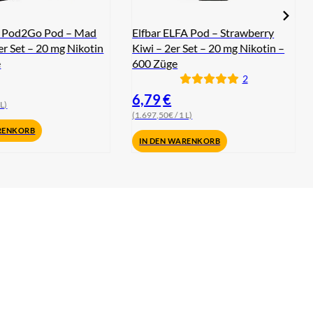
 Pod2Go Pod – Mad
Elfbar ELFA Pod – Strawberry
r Set – 20 mg Nikotin
Kiwi – 2er Set – 20 mg Nikotin –
e
600 Züge
2
6,79
€
 L)
(1.697,50€ / 1 L)
RENKORB
IN DEN WARENKORB