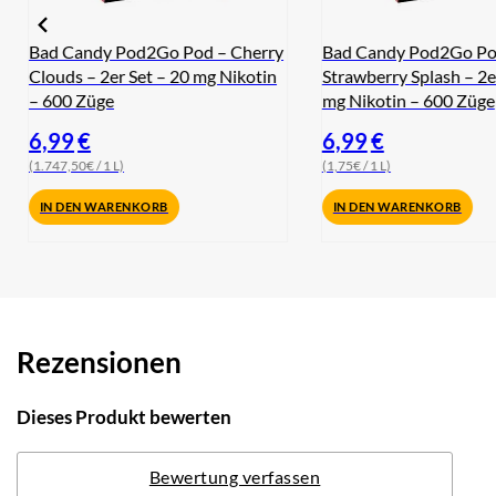
Bad Candy Pod2Go Pod – Cherry
Bad Candy Pod2Go Po
Clouds – 2er Set – 20 mg Nikotin
Strawberry Splash – 2e
– 600 Züge
mg Nikotin – 600 Züge
6,99
€
6,99
€
(1.747,50€ / 1 L)
(1,75€ / 1 L)
IN DEN WARENKORB
IN DEN WARENKORB
Rezensionen
Dieses Produkt bewerten
Bewertung verfassen