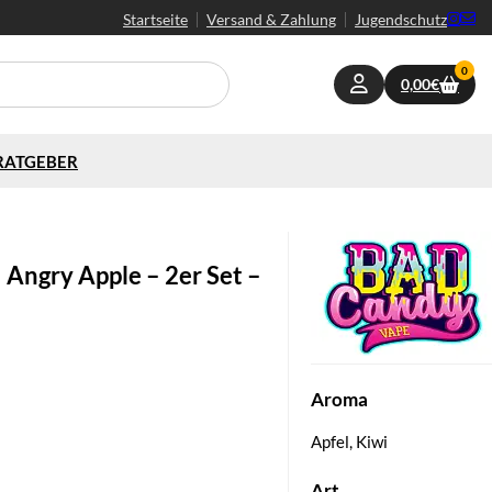
Startseite
Versand & Zahlung
Jugendschutz
0
0,00
€
RATGEBER
Angry Apple – 2er Set –
e
Aroma
Apfel, Kiwi
Art