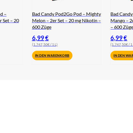
d –
Bad Candy Pod2Go Pod – Mighty
Bad Candy
r Set – 20
Melon – 2er Set – 20 mg Nikotin –
Mango – 2e
600 Züge
– 600 Züg
6,99
€
6,99
€
(1.747,50€ / 1 L)
(1.747,50€ / 1
IN DEN WARENKORB
IN DEN WA