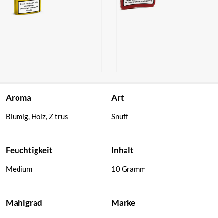
Pöschl JBR
Pöschl
Yellow Snuff
Packard’s
Aroma
Art
Schnupftabak
Club Snuff
Schnupftabak
Blumig, Holz, Zitrus
Snuff
Feuchtigkeit
Inhalt
Medium
10 Gramm
Mahlgrad
Marke