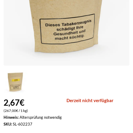
Neffa Ifrikia
ELFLIQ by Elf Bar
Pfälzer Land Snuff
ELUX
Pöschl
Lost Mary
Rosinski
Marry Jane
Scandinavian Tobacco
Vampire Vape
Viking Snuff
Wilsons of Sharrow
2,67
€
Derzeit nicht verfügbar
(267,00€ / 1 kg)
Hinweis:
Altersprüfung notwendig
SKU:
SL-602237