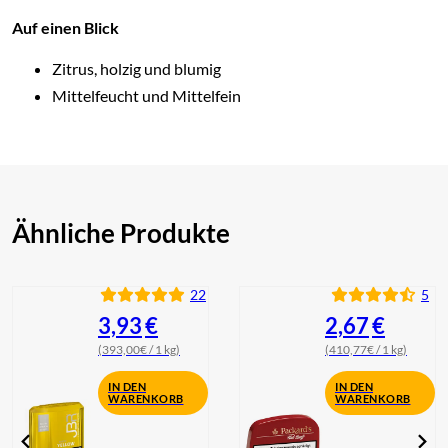
Auf einen Blick
Zitrus, holzig und blumig
Mittelfeucht und Mittelfein
Ähnliche Produkte
22
5
3,93
€
2,67
€
(393,00€ / 1 kg)
(410,77€ / 1 kg)
IN DEN
IN DEN
WARENKORB
WARENKORB