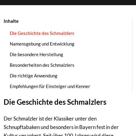
Neffa Ifrikia
ELFLIQ by Elf Bar
Inhalte
Pfälzer Land Snuff
ELUX
Die Geschichte des Schmalzlers
Pöschl
Lost Mary
Namensgebung und Entwicklung
Rosinski
Marry Jane
Die besondere Herstellung
Besonderheiten des Schmalzlers
Scandinavian Tobacco
Vampire Vape
Die richtige Anwendung
Viking Snuff
Empfehlungen für Einsteiger und Kenner
Wilsons of Sharrow
Die Geschichte des Schmalzlers
Der Schmalzler ist der Klassiker unter den
Schnupftabaken und besonders in Bayern fest in der
Kultur verankert. Seit über 100 Jahren wird diese