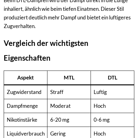
Beim DTL-Dampfen wird der Dampf direkt in die Lunge
inhaliert, ähnlich wie beim tiefen Einatmen. Dieser Stil
produziert deutlich mehr Dampf und bietet ein luftigeres
Zugverhalten.
Vergleich der wichtigsten
Eigenschaften
Aspekt
MTL
DTL
Zugwiderstand
Straff
Luftig
Dampfmenge
Moderat
Hoch
Nikotinstärke
6-20 mg
0-6 mg
Liquidverbrauch
Gering
Hoch