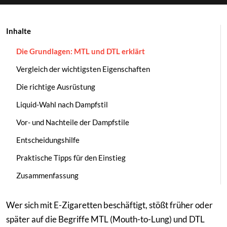
Neffa Ifrikia
ELFLIQ by Elf Bar
Inhalte
Pfälzer Land Snuff
ELUX
Die Grundlagen: MTL und DTL erklärt
Pöschl
Lost Mary
Vergleich der wichtigsten Eigenschaften
Die richtige Ausrüstung
Rosinski
Marry Jane
Liquid-Wahl nach Dampfstil
Scandinavian Tobacco
Vampire Vape
Vor- und Nachteile der Dampfstile
Entscheidungshilfe
Viking Snuff
Praktische Tipps für den Einstieg
Wilsons of Sharrow
Zusammenfassung
Wer sich mit E-Zigaretten beschäftigt, stößt früher oder
später auf die Begriffe MTL (Mouth-to-Lung) und DTL