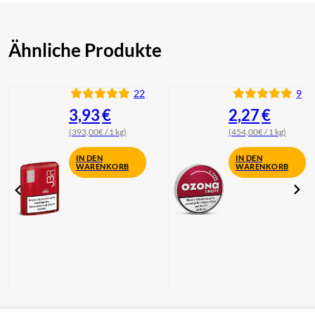
Ähnliche Produkte
22
9
3,93
€
2,27
€
(393,00€ / 1 kg)
(454,00€ / 1 kg)
IN DEN
IN DEN
WARENKORB
WARENKORB
Pöschl JBR
Pöschl Ozona