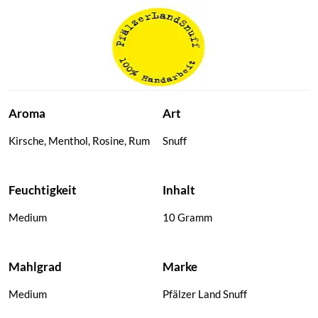
Red Snuff
C-Type Snuff
Schnupftabak
Schnupftabak
Aroma
Art
Kirsche, Menthol, Rosine, Rum
Snuff
Feuchtigkeit
Inhalt
Medium
10 Gramm
Mahlgrad
Marke
Medium
Pfälzer Land Snuff