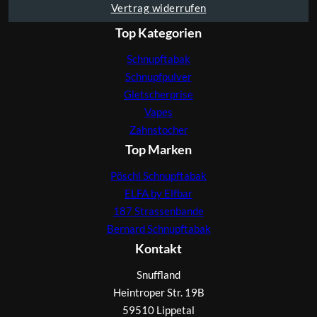
Vertrag widerrufen
Top Kategorien
Schnupftabak
Schnupfpulver
Gletscherprise
Vapes
Zahnstocher
Top Marken
Pöschl Schnupftabak
ELFA by Elfbar
187 Strassenbande
Bernard Schnupftabak
Kontakt
Snuffland
Heintroper Str. 19B
59510 Lippetal