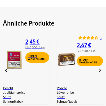
Ähnliche Produkte
3
2,45
€
2,67
€
(245,00€ / 1 kg)
(267,00€ / 1 kg)
IN DEN
WARENKORB
IN DEN
WARENKORB
Pöschl
Pöschl
Jubiläumsprise
Löwenprise
Snuff
Snuff
Schnupftabak
Schnupftabak