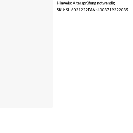
Hinweis:
Altersprüfung notwendig
SKU:
SL-6021222
EAN:
4003719222035