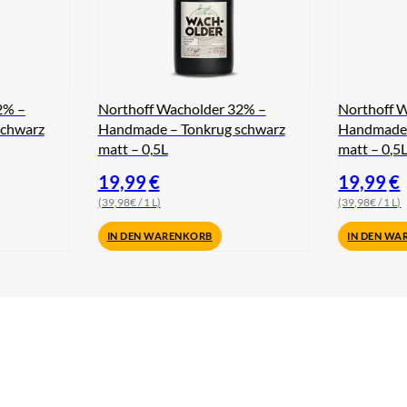
2% –
Northoff Wacholder 32% –
Northoff 
schwarz
Handmade – Tonkrug schwarz
Handmade 
matt – 0,5L
matt – 0,5
19,99
€
19,99
€
(39,98€ / 1 L)
(39,98€ / 1 L)
IN DEN WARENKORB
IN DEN WA