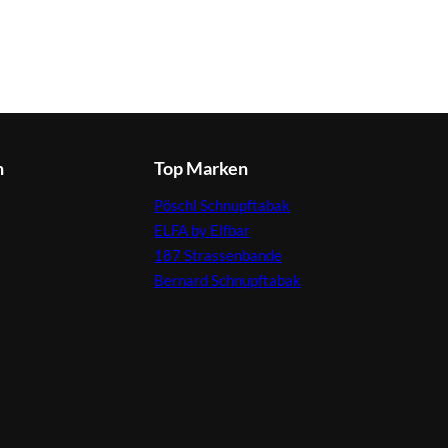
n
Top Marken
Pöschl Schnupftabak
ELFA by Elfbar
187 Strassenbande
Bernard Schnupftabak