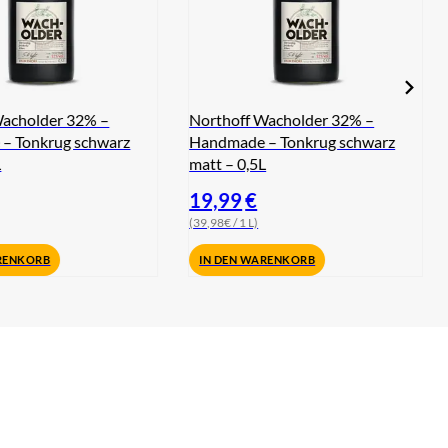
Wacholder 32% –
Northoff Wacholder 32% –
– Tonkrug schwarz
Handmade – Tonkrug schwarz
L
matt – 0,5L
19,99
€
(39,98€ / 1 L)
RENKORB
IN DEN WARENKORB