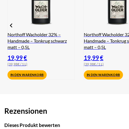
Northoff Wacholder 32% –
Northoff Wacholder 3
Handmade – Tonkrug schwarz
Handmade – Tonkrug 
matt – 0,5L
matt – 0,5L
19,99
€
19,99
€
(39,98€ / 1 L)
(39,98€ / 1 L)
IN DEN WARENKORB
IN DEN WARENKORB
Rezensionen
Dieses Produkt bewerten