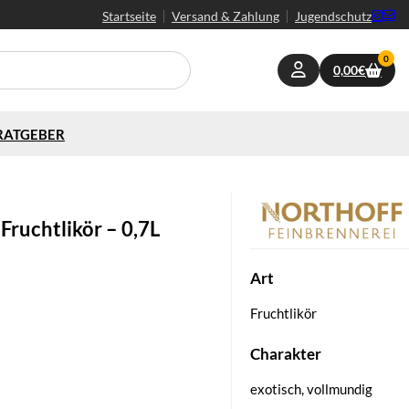
Startseite
Versand & Zahlung
Jugendschutz
0
0,00
€
RATGEBER
ruchtlikör – 0,7L
Art
Fruchtlikör
Charakter
exotisch, vollmundig