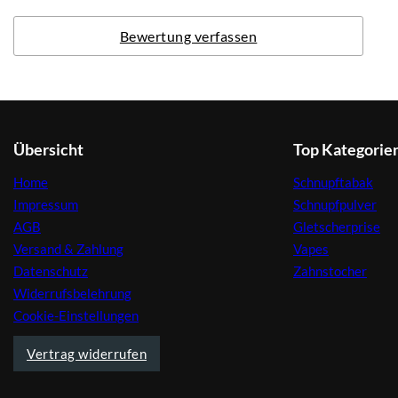
Bewertung verfassen
Übersicht
Top Kategorie
Home
Schnupftabak
Impressum
Schnupfpulver
AGB
Gletscherprise
Versand & Zahlung
Vapes
Datenschutz
Zahnstocher
Widerrufsbelehrung
Cookie-Einstellungen
Vertrag widerrufen