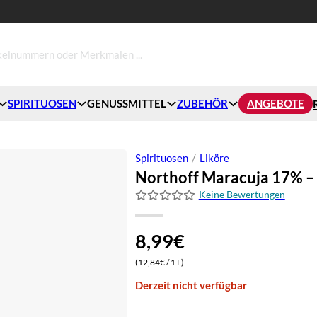
SPIRITUOSEN
GENUSSMITTEL
ZUBEHÖR
ANGEBOTE
Spirituosen
/
Liköre
Northoff Maracuja 17% – F
Keine Bewertungen
8,99
€
(12,84€ / 1 L)
Derzeit nicht verfügbar