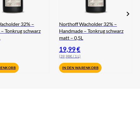
Wacholder 32% –
Northoff Wacholder 32% –
– Tonkrug schwarz
Handmade – Tonkrug schwarz
L
matt – 0,5L
19,99
€
(39,98€ / 1 L)
RENKORB
IN DEN WARENKORB