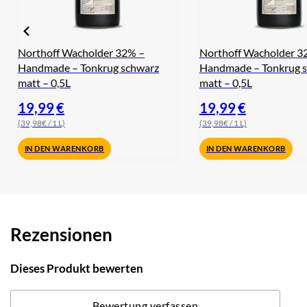
Northoff Wacholder 32% –
Northoff Wacholder 3
Handmade – Tonkrug schwarz
Handmade – Tonkrug 
matt – 0,5L
matt – 0,5L
19,99
€
19,99
€
(39,98€ / 1 L)
(39,98€ / 1 L)
IN DEN WARENKORB
IN DEN WARENKORB
Rezensionen
Dieses Produkt bewerten
Bewertung verfassen