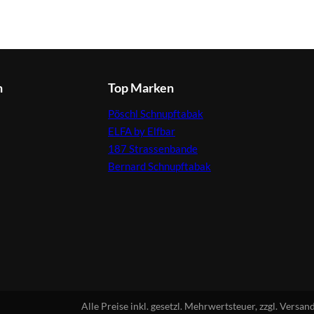
n
Top Marken
Pöschl Schnupftabak
ELFA by Elfbar
187 Strassenbande
Bernard Schnupftabak
Alle Preise inkl. gesetzl. Mehrwertsteuer, zzgl. Ver