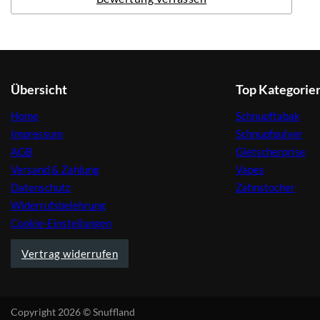
Übersicht
Top Kategorie
Home
Schnupftabak
Impressum
Schnupfpulver
AGB
Gletscherprise
Versand & Zahlung
Vapes
Datenschutz
Zahnstocher
Widerrufsbelehrung
Cookie-Einstellungen
Vertrag widerrufen
Copyright 2026 © Snuffland