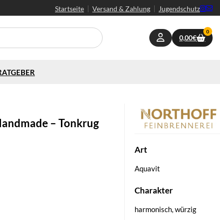
Startseite
Versand & Zahlung
Jugendschutz
0
0,00
€
RATGEBER
Handmade – Tonkrug
Art
Aquavit
Charakter
harmonisch, würzig