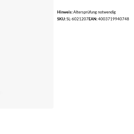
Hinweis:
Altersprüfung notwendig
SKU:
SL-6021207
EAN:
4003719940748