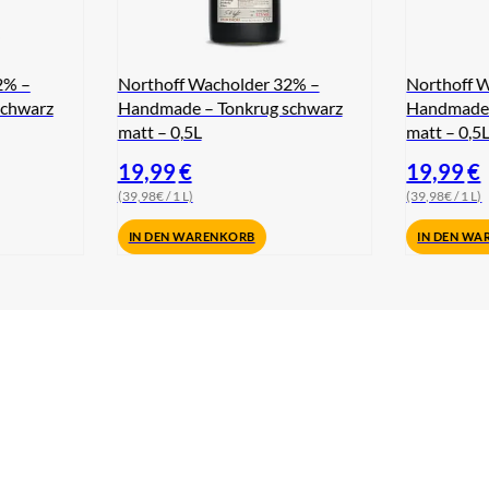
2% –
Northoff Wacholder 32% –
Northoff 
schwarz
Handmade – Tonkrug schwarz
Handmade 
matt – 0,5L
matt – 0,5
19,99
€
19,99
€
(39,98€ / 1 L)
(39,98€ / 1 L)
IN DEN WARENKORB
IN DEN WA