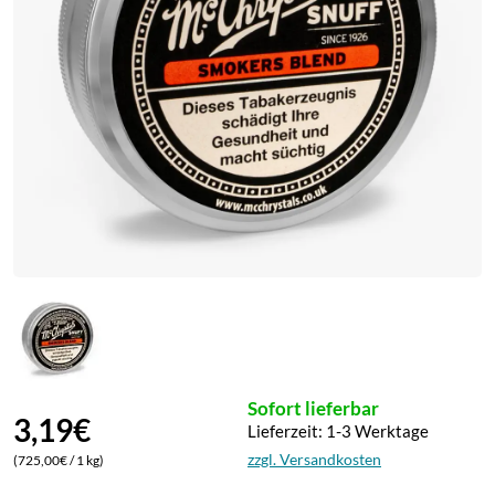
Neffa Ifrikia
ELFLIQ by Elf Bar
Pfälzer Land Snuff
ELUX
Pöschl
Lost Mary
Rosinski
Marry Jane
Scandinavian Tobacco
Vampire Vape
Viking Snuff
Wilsons of Sharrow
Sofort lieferbar
3,19
€
Lieferzeit: 1-3 Werktage
zzgl. Versandkosten
(725,00€ / 1 kg)