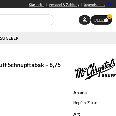
Startseite
Versand & Zahlung
Jugendschutz
0
0,00
€
RATGEBER
uff Schnupftabak – 8,75
Aroma
Hopfen, Zitrus
Art