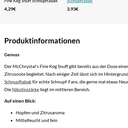
Fine Keg Snuff Schnupftabak
Schnupftabak
– 8,75 Gramm
4,29
€
3,93
€
Produktinformationen
Genuss
Der McChrystal's Fine Keg Snuff gibt bereits aus der Dose ein
Zitrusnote begleitet. Nach einiger Zeit lässt sich im Hintergr
Schnupftabak
für echte Schnupf-Fans, die gerne mal etwas Neue
Die
Nikotinstärke
liegt im mittleren Bereich.
Auf einen Blick:
Hopfen und Zitrusaroma
Mittelfeucht und fein