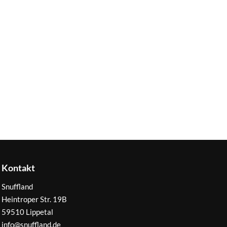
Kontakt
Snuffland
Heintroper Str. 19B
59510 Lippetal
info@snuffland.de