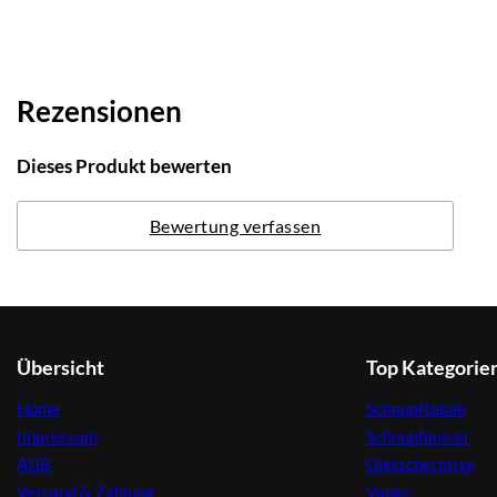
Rezensionen
Dieses Produkt bewerten
Bewertung verfassen
Übersicht
Top Kategorie
Home
Schnupftabak
Impressum
Schnupfpulver
AGB
Gletscherprise
Versand & Zahlung
Vapes