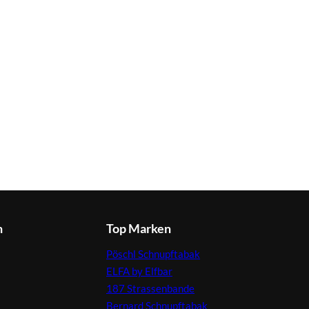
n
Top Marken
Pöschl Schnupftabak
ELFA by Elfbar
187 Strassenbande
Bernard Schnupftabak