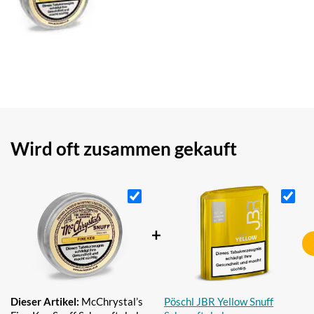
Wird oft zusammen gekauft
+
Dieser Artikel:
McChrystal’s
Pöschl JBR Yellow Snuff