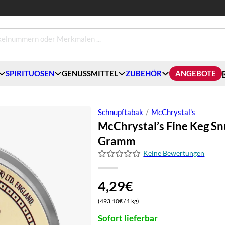
SPIRITUOSEN
GENUSSMITTEL
ZUBEHÖR
ANGEBOTE
Schnupftabak
/
McChrystal's
McChrystal’s Fine Keg Sn
Gramm
Keine Bewertungen
4,29
€
(493,10€ / 1 kg)
Sofort lieferbar