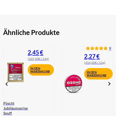
Ähnliche Produkte
9
2,45
€
2,27
€
(245,00€ / 1 kg)
(454,00€ / 1 kg)
IN DEN
WARENKORB
IN DEN
WARENKORB
Pöschl
Jubiläumsprise
Snuff