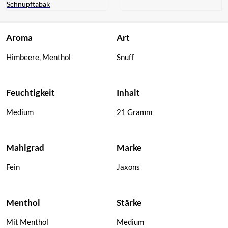
Schnupftabak
Pöschl Ozona
R-Type Snuff
Aroma
Art
Schnupftabak
Himbeere, Menthol
Snuff
Feuchtigkeit
Inhalt
Medium
21 Gramm
Mahlgrad
Marke
Fein
Jaxons
Menthol
Stärke
Mit Menthol
Medium