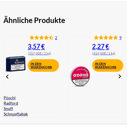
Ähnliche Produkte
2
9
3,57
€
2,27
€
(357,00€ / 1 kg)
(454,00€ / 1 kg)
IN DEN
IN DEN
WARENKORB
WARENKORB
Pöschl
Radford
Snuff
Schnupftabak
Pöschl Ozona