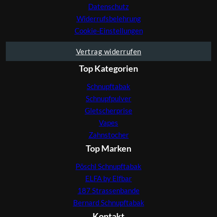
Datenschutz
Widerrufsbelehrung
Cookie-Einstellungen
Vertrag widerrufen
Top Kategorien
Schnupftabak
Schnupfpulver
Gletscherprise
Vapes
Zahnstocher
Top Marken
Pöschl Schnupftabak
ELFA by Elfbar
187 Strassenbande
Bernard Schnupftabak
Kontakt