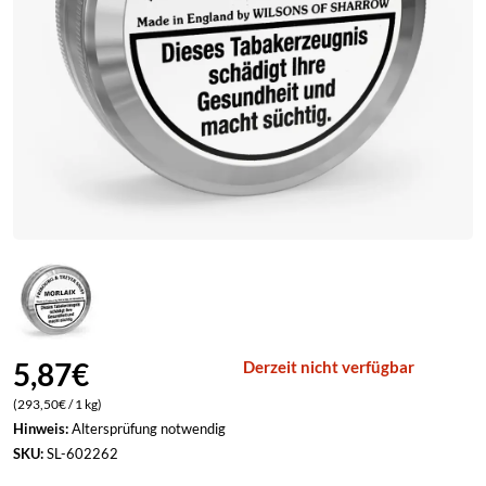
Neffa Ifrikia
ELFLIQ by Elf Bar
Pfälzer Land Snuff
ELUX
Pöschl
Lost Mary
Rosinski
Marry Jane
Scandinavian Tobacco
Vampire Vape
Viking Snuff
Wilsons of Sharrow
5,87
€
Derzeit nicht verfügbar
(293,50€ / 1 kg)
Hinweis:
Altersprüfung notwendig
SKU:
SL-602262