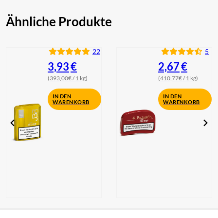
Ähnliche Produkte
22
5
3,93
€
2,67
€
(393,00€ / 1 kg)
(410,77€ / 1 kg)
IN DEN
IN DEN
WARENKORB
WARENKORB
Pöschl JBR
Pöschl
Yellow Snuff
Packard’s