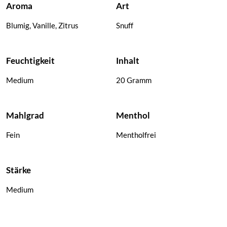
Aroma
Art
Schnupftabak
Club Snuff
Schnupftabak
Blumig, Vanille, Zitrus
Snuff
Feuchtigkeit
Inhalt
Medium
20 Gramm
Mahlgrad
Menthol
Fein
Mentholfrei
Stärke
Medium