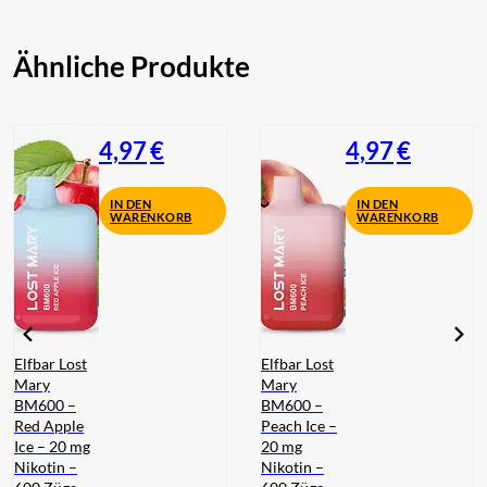
Ähnliche Produkte
4,97
€
4,97
€
IN DEN
IN DEN
WARENKORB
WARENKORB
Elfbar Lost
Elfbar Lost
Mary
Mary
BM600 –
BM600 –
Red Apple
Peach Ice –
Ice – 20 mg
20 mg
Nikotin –
Nikotin –