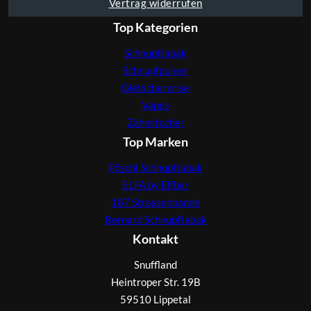
Vertrag widerrufen
Top Kategorien
Schnupftabak
Schnupfpulver
Gletscherprise
Vapes
Zahnstocher
Top Marken
Pöschl Schnupftabak
ELFA by Elfbar
187 Strassenbande
Bernard Schnupftabak
Kontakt
Snuffland
Heintroper Str. 19B
59510 Lippetal