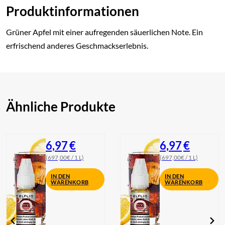
Produktinformationen
Grüner Apfel mit einer aufregenden säuerlichen Note. Ein
erfrischend anderes Geschmackserlebnis.
Ähnliche Produkte
6,97
€
6,97
€
(697,00€ / 1 L)
(697,00€ / 1 L)
IN DEN
IN DEN
WARENKORB
WARENKORB