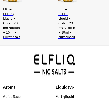
Elfbar
Elfbar
ELFLIQ
ELFLIQ
Liquid –
Liquid –
Cola – 20
Cola – 20
mg Nikotin
mg Nikotin
– 10ml –
– 10ml –
Nikotinsalz
Nikotinsalz
Aroma
Liquidtyp
Apfel, Sauer
Fertigliquid