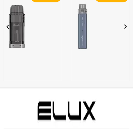
ELUX Legend
ELUX
Plus Pod – 0,6
Legend Plus
Ohm Coil –
E-Zigaretten
Nachfüllbarer
Kit – Blue
Tank
Edition –
Nachfüllbar