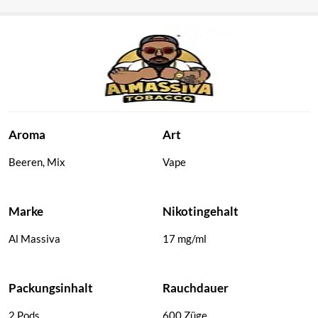
Al Massiva
Al Massiva
Pod –
Pod –
Blaulicht –
Sommer in
2er Set –
Beirut – 2er
17mg
Set – 17mg
Nikotin –
Nikotin –
600 Züge
600 Züge
Aroma
Art
Beeren, Mix
Vape
Marke
Nikotingehalt
Al Massiva
17 mg/ml
Packungsinhalt
Rauchdauer
2 Pods
600 Züge