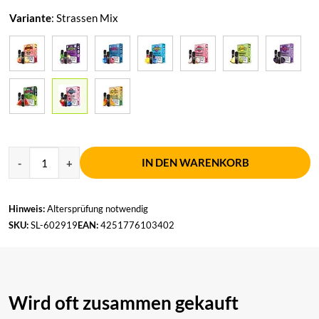
Variante
:
Strassen Mix
IN DEN WARENKORB
Hinweis:
Altersprüfung notwendig
SKU:
SL-602919
EAN:
4251776103402
Wird oft zusammen gekauft