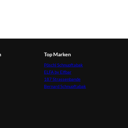
n
Top Marken
Pöschl Schnupftabak
ELFA by Elfbar
187 Strassenbande
Bernard Schnupftabak