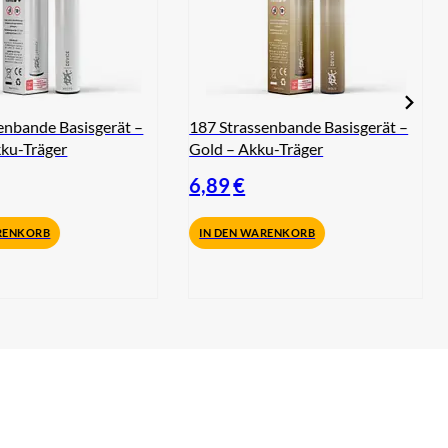
enbande Basisgerät –
187 Strassenbande Basisgerät –
ku-Träger
Gold – Akku-Träger
6,89
€
RENKORB
IN DEN WARENKORB