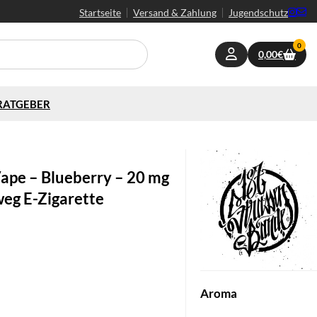
Startseite
Versand & Zahlung
Jugendschutz
0
0,00
€
RATGEBER
ape – Blueberry – 20 mg
weg E-Zigarette
Aroma