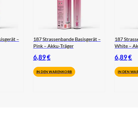
isgerät –
187 Strassenbande Basisgerät –
187 Strass
Pink – Akku-Träger
White – Ak
6,89
€
6,89
€
IN DEN WARENKORB
IN DEN WA