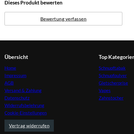
Dieses Produkt bewerten
Bewertung verfassen
Übersicht
Top Kategorie
Home
Schnupftabak
Impressum
Schnupfpulver
AGB
Gletscherprise
Versand & Zahlung
Vapes
Datenschutz
Zahnstocher
Widerrufsbelehrung
Cookie-Einstellungen
Vertrag widerrufen