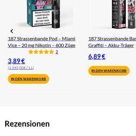
187 Strassenbande Pod – Miami
187 Strassenbande Bas
Vice – 20 mg Nikotin – 600 Züge
Graffiti – Akku-Träger
2
6,89
€
3,89
€
(1.945,00€ / 1 L)
IN DEN WARENKORB
IN DEN WARENKORB
Rezensionen