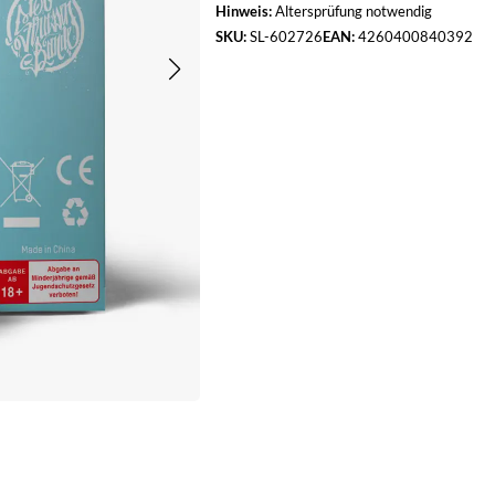
Hinweis:
Altersprüfung notwendig
SKU:
SL-602726
EAN:
4260400840392