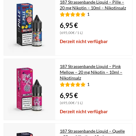
187 Strassenbande Liquid – Pille –
20 mg Nikotin – 10ml – Nikotinsalz
1
6,95
€
(695,00€ / 1 L)
Derzeit nicht verfügbar
187 Strassenbande Liquid – Pink
Mellow – 20 mg Nikotin – 10ml –
Nikotinsalz
1
6,95
€
(695,00€ / 1 L)
Derzeit nicht verfügbar
187 Strassenbande Liquid – Quelle