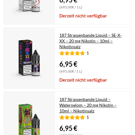
(695,00€ / 1 L)
Derzeit nicht verfügbar
187 Strassenbande Liquid – SE-X-
XX – 20 mg Nikotin – 10ml –
Nikotinsalz
1
6,95
€
(695,00€ / 1 L)
Derzeit nicht verfügbar
187 Strassenbande Liquid –
Waternelom – 20 mg Nikotin –
10ml – Nikotinsalz
1
6,95
€