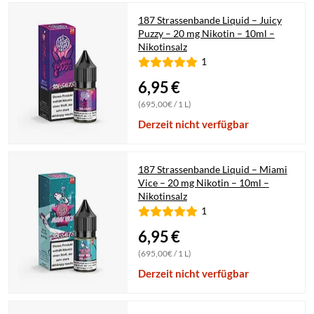
187 Strassenbande Liquid – Juicy
Puzzy – 20 mg Nikotin – 10ml –
Nikotinsalz
1
6,95
€
(695,00€ / 1 L)
Derzeit nicht verfügbar
187 Strassenbande Liquid – Miami
Vice – 20 mg Nikotin – 10ml –
Nikotinsalz
1
6,95
€
(695,00€ / 1 L)
Derzeit nicht verfügbar