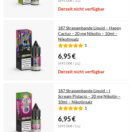
(695,00€ / 1 L)
Derzeit nicht verfügbar
187 Strassenbande Liquid – Happy
Cactuz – 20 mg Nikotin – 10ml –
Nikotinsalz
1
6,95
€
(695,00€ / 1 L)
Derzeit nicht verfügbar
187 Strassenbande Liquid – I
Scream Pistacio – 20 mg Nikotin –
10ml – Nikotinsalz
1
6,95
€
(695,00€ / 1 L)